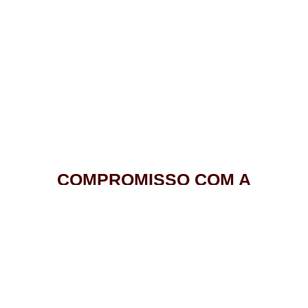
COMPROMISSO COM A
TRANSPARÊNCIA
Confiança para pais e estudantes.
Sabemos que a idoneidade é uma preocupação
importante. Por isso, nas Kitchenettes em Bauru,