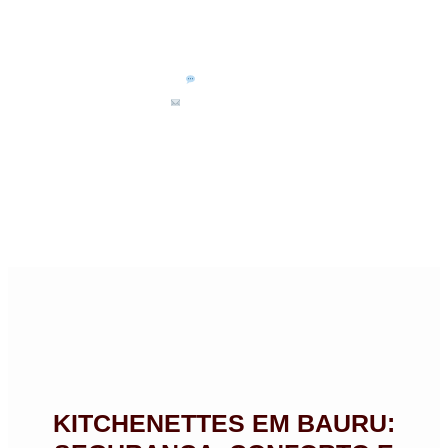
(14) 99711-3468
kits.bauru@uol.com.br
KITCHENETTES EM BAURU: