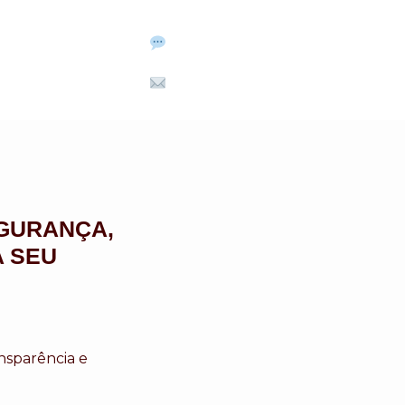
(14) 99711-3468
kits.bauru@uol.com.br
EGURANÇA,
 SEU
nsparência e